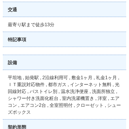
交通
最寄り駅まで徒歩13分
特記事項
設備
平坦地 , 始発駅 , 2沿線利用可 , 敷金1ヶ月 , 礼金1ヶ月 ,
ＩＴ重説対応物件 , 都市ガス , インターネット無料 , 光
回線対応 , バストイレ別 , 温水洗浄便座 , 洗面所独立 ,
シャワー付き洗面化粧台 , 室内洗濯機置き , 洋室 , エア
コン , エアコン2台 , 全室照明付 , クローゼット , シュー
ズボックス
契約形態