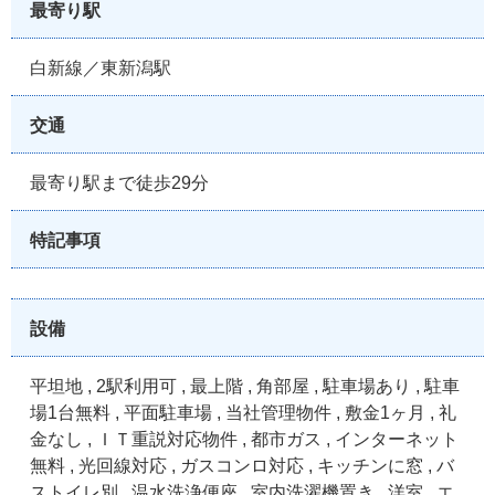
最寄り駅
白新線／東新潟駅
交通
最寄り駅まで徒歩29分
特記事項
設備
平坦地 , 2駅利用可 , 最上階 , 角部屋 , 駐車場あり , 駐車
場1台無料 , 平面駐車場 , 当社管理物件 , 敷金1ヶ月 , 礼
金なし , ＩＴ重説対応物件 , 都市ガス , インターネット
無料 , 光回線対応 , ガスコンロ対応 , キッチンに窓 , バ
ストイレ別 , 温水洗浄便座 , 室内洗濯機置き , 洋室 , エ