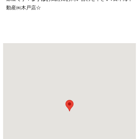
動産㈱木戸店☆