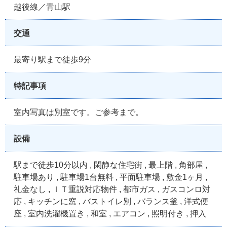
越後線／青山駅
交通
最寄り駅まで徒歩9分
特記事項
室内写真は別室です。ご参考まで。
設備
駅まで徒歩10分以内 , 閑静な住宅街 , 最上階 , 角部屋 ,
駐車場あり , 駐車場1台無料 , 平面駐車場 , 敷金1ヶ月 ,
礼金なし , ＩＴ重説対応物件 , 都市ガス , ガスコンロ対
応 , キッチンに窓 , バストイレ別 , バランス釜 , 洋式便
座 , 室内洗濯機置き , 和室 , エアコン , 照明付き , 押入