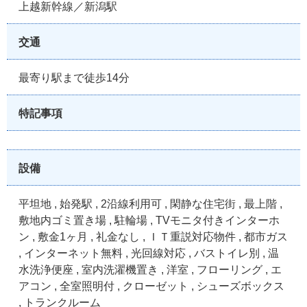
上越新幹線／新潟駅
交通
最寄り駅まで徒歩14分
特記事項
設備
平坦地 , 始発駅 , 2沿線利用可 , 閑静な住宅街 , 最上階 ,
敷地内ゴミ置き場 , 駐輪場 , TVモニタ付きインターホ
ン , 敷金1ヶ月 , 礼金なし , ＩＴ重説対応物件 , 都市ガス
, インターネット無料 , 光回線対応 , バストイレ別 , 温
水洗浄便座 , 室内洗濯機置き , 洋室 , フローリング , エ
アコン , 全室照明付 , クローゼット , シューズボックス
, トランクルーム