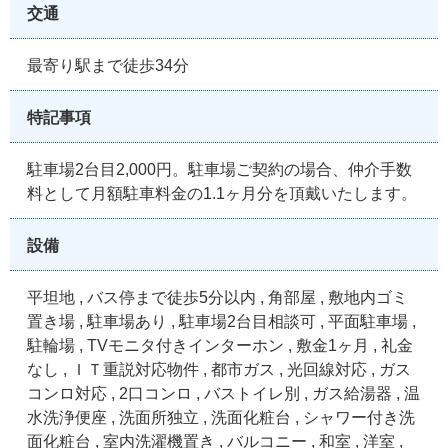
交通
最寄り駅まで徒歩34分
特記事項
駐車場2台目2,000円。駐車場ご契約の場合、仲介手数
料として月額駐車料金の1.1ヶ月分を頂戴いたします。
設備
平坦地 , バス停まで徒歩5分以内 , 角部屋 , 敷地内ゴミ
置き場 , 駐車場あり , 駐車場2台目相談可 , 平面駐車場 ,
駐輪場 , TVモニタ付きインターホン , 敷金1ヶ月 , 礼金
なし , ＩＴ重説対応物件 , 都市ガス , 光回線対応 , ガス
コンロ対応 , 2口コンロ , バストイレ別 , ガス給湯器 , 温
水洗浄便座 , 洗面所独立 , 洗面化粧台 , シャワー付き洗
面化粧台 , 室内洗濯機置き , バルコニー , 和室 , 洋室 ,