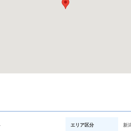
4
エリア区分
新