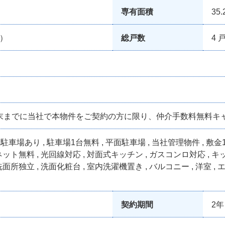
専有面積
35.
9）
総戸数
4 
年9月末までに当社で本物件をご契約の方に限り、仲介手数料無料
 , 駐車場あり , 駐車場1台無料 , 平面駐車場 , 当社管理物件 , 敷
ーネット無料 , 光回線対応 , 対面式キッチン , ガスコンロ対応 , キ
洗面所独立 , 洗面化粧台 , 室内洗濯機置き , バルコニー , 洋室 ,
契約期間
2年