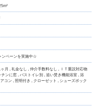
25m²
戸
キャンペーンを実施中☆
金1ヶ月 , 礼金なし , 仲介手数料なし , ＩＴ重説対応物
ッチンに窓 , バストイレ別 , 追い焚き機能浴室 , 浴
 エアコン , 照明付き , クローゼット , シューズボック