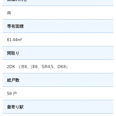
南
専有面積
61.44m²
間取り
2DK （洋8、洋6、SR4.5、DK8）
総戸数
59 戸
最寄り駅