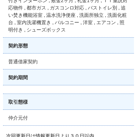
付きインターホン , 敷金2ヶ月 , 礼金1ヶ月 , ＩＴ重説対
応物件 , 都市ガス , ガスコンロ対応 , バストイレ別 , 追
い焚き機能浴室 , 温水洗浄便座 , 洗面所独立 , 洗面化粧
台 , 室内洗濯機置き , バルコニー , 洋室 , エアコン , 照
明付き , シューズボックス
契約形態
普通借家契約
契約期間
取引態様
仲介元付
次回更新日は情報更新日より３０日以内