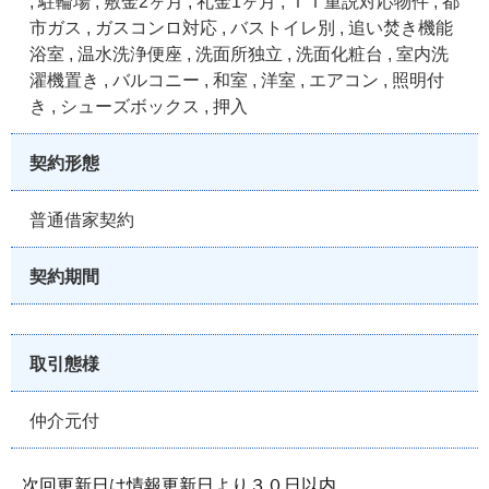
, 駐輪場 , 敷金2ヶ月 , 礼金1ヶ月 , ＩＴ重説対応物件 , 都
市ガス , ガスコンロ対応 , バストイレ別 , 追い焚き機能
浴室 , 温水洗浄便座 , 洗面所独立 , 洗面化粧台 , 室内洗
濯機置き , バルコニー , 和室 , 洋室 , エアコン , 照明付
き , シューズボックス , 押入
契約形態
普通借家契約
契約期間
取引態様
仲介元付
次回更新日は情報更新日より３０日以内