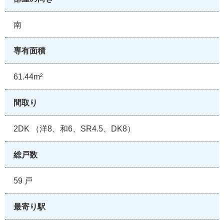
南
専有面積
61.44m²
間取り
2DK （洋8、和6、SR4.5、DK8）
総戸数
59 戸
最寄り駅