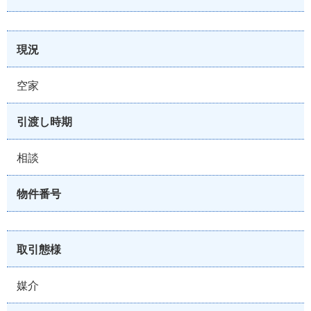
現況
空家
引渡し時期
相談
物件番号
取引態様
媒介