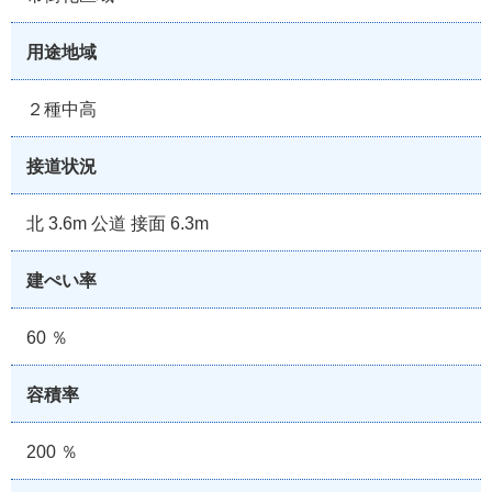
用途地域
２種中高
接道状況
北 3.6m 公道 接面 6.3m
建ぺい率
60 ％
容積率
200 ％