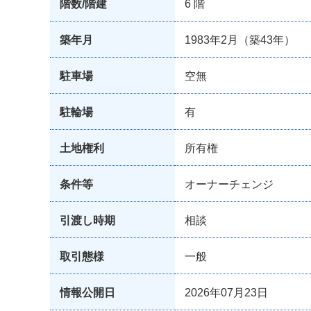
階数/階建
6 階
築年月
1983年2月（築43年）
駐車場
空無
駐輪場
有
土地権利
所有権
条件等
オーナーチェンジ
引渡し時期
相談
取引態様
一般
情報公開日
2026年07月23日