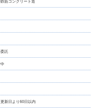
骨鉄筋コンクリート造
部委託
貸中
更新日より60日以内