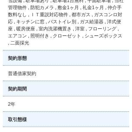
雪設備 , 駐車場あり , 駐車場1台無料 , 平面駐車場 , 当社
管理物件 , 防犯カメラ , 敷金1ヶ月 , 礼金1ヶ月 , 仲介手
数料なし , ＩＴ重説対応物件 , 都市ガス , ガスコンロ対
応 , キッチンに窓 , バストイレ別 , ガス給湯器 , 洋式便
座 , 暖房便座 , 室内洗濯機置き , 洋室 , フローリング ,
エアコン , 照明付き , クローゼット , シューズボックス
, 二面採光
契約形態
普通借家契約
契約期間
2年
取引態様