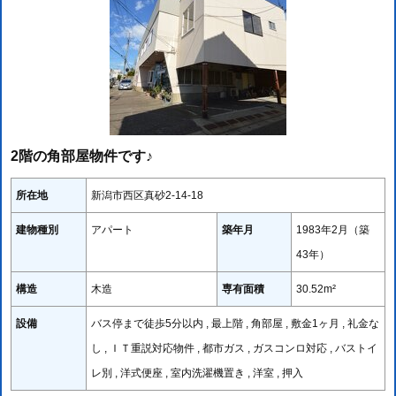
2階の角部屋物件です♪
所在地
新潟市西区真砂2-14-18
建物種別
アパート
築年月
1983年2月（築
43年）
構造
木造
専有面積
30.52m²
設備
バス停まで徒歩5分以内 , 最上階 , 角部屋 , 敷金1ヶ月 , 礼金な
し , ＩＴ重説対応物件 , 都市ガス , ガスコンロ対応 , バストイ
レ別 , 洋式便座 , 室内洗濯機置き , 洋室 , 押入