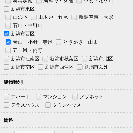
新潟駅南
鳥屋野・女池
東明・姥ケ山
新潟市東区
山の下
山木戸・竹尾
新潟空港・大形
石山・中野山
新潟市西区
青山・小針・寺尾
ときめき・山田
五十嵐・内野
新潟市江南区
新潟市秋葉区
新潟市北区
新潟市南区
新潟市西蒲区
新潟市以外
建物種別
アパート
マンション
メゾネット
テラスハウス
タウンハウス
賃料