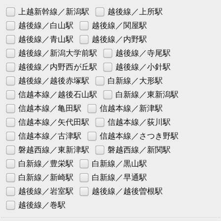
上越新幹線／新潟駅
越後線／上所駅
越後線／白山駅
越後線／関屋駅
越後線／青山駅
越後線／内野駅
越後線／新潟大学前駅
越後線／寺尾駅
越後線／内野西が丘駅
越後線／小針駅
越後線／越後赤塚駅
白新線／大形駅
信越本線／越後石山駅
白新線／東新潟駅
信越本線／亀田駅
信越本線／新津駅
信越本線／矢代田駅
信越本線／荻川駅
信越本線／古津駅
信越本線／さつき野駅
磐越西線／東新津駅
磐越西線／新関駅
白新線／豊栄駅
白新線／黒山駅
白新線／新崎駅
白新線／早通駅
越後線／岩室駅
越後線／越後曽根駅
越後線／巻駅