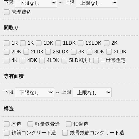
賃
賃
下限
～
上限
料
料
管理費込
下
上
限
限
間取り
1R
1K
1DK
1LDK
1SLDK
2K
2DK
2LDK
2SLDK
3K
3DK
3LDK
4K
4DK
4LDK
5LDK以上
二世帯住宅
専有面積
下
上
下限
～
上限
限
限
構造
木造
軽量鉄骨造
鉄骨造
鉄筋コンクリート造
鉄骨鉄筋コンクリート造