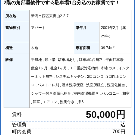
2階の角部屋物件です☆駐車場1台分込のお家賃です！
所在地
新潟市西区東青山2-3-7
建物種別
アパート
築年月
2001年2月（築
25年）
構造
木造
専有面積
39.74m²
設備
平坦地 , 最上階 , 駐車場あり , 駐車場1台無料 , 平面駐車場 ,
敷金1ヶ月 , 礼金1ヶ月 , ＩＴ重説対応物件 , 都市ガス , インタ
ーネット無料 , システムキッチン , 2口コンロ , 3口以上コン
ロ , バストイレ別 , 温水洗浄便座 , 洗面所独立 , 洗面化粧台 ,
シャワー付き洗面化粧台 , 室内洗濯機置き , バルコニー , 和室
, 洋室 , エアコン , 照明付き , 押入
50,000円
賃料
管理費
込
町内会費
700円