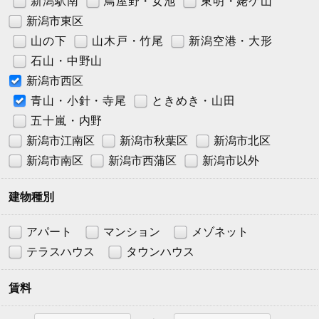
新潟駅南
鳥屋野・女池
東明・姥ケ山
新潟市東区
山の下
山木戸・竹尾
新潟空港・大形
石山・中野山
新潟市西区
青山・小針・寺尾
ときめき・山田
五十嵐・内野
新潟市江南区
新潟市秋葉区
新潟市北区
新潟市南区
新潟市西蒲区
新潟市以外
建物種別
アパート
マンション
メゾネット
テラスハウス
タウンハウス
賃料