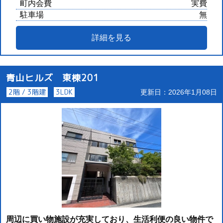
町内会費
実費
駐車場
無
詳細を見る
青山ヒルズ 東棟201
2階 / 3階建
3LDK
更新日：2026年1月08日
周辺に買い物施設が充実しており、生活利便の良い物件で