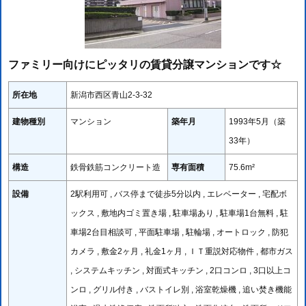
ファミリー向けにピッタリの賃貸分譲マンションです☆
所在地
新潟市西区青山2-3-32
建物種別
マンション
築年月
1993年5月（築
33年）
構造
鉄骨鉄筋コンクリート造
専有面積
75.6m²
設備
2駅利用可 , バス停まで徒歩5分以内 , エレベーター , 宅配ボ
ックス , 敷地内ゴミ置き場 , 駐車場あり , 駐車場1台無料 , 駐
車場2台目相談可 , 平面駐車場 , 駐輪場 , オートロック , 防犯
カメラ , 敷金2ヶ月 , 礼金1ヶ月 , ＩＴ重説対応物件 , 都市ガス
, システムキッチン , 対面式キッチン , 2口コンロ , 3口以上コ
ンロ , グリル付き , バストイレ別 , 浴室乾燥機 , 追い焚き機能