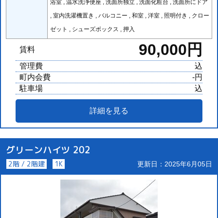
浴室 , 温水洗浄便座 , 洗面所独立 , 洗面化粧台 , 洗面所にドア
, 室内洗濯機置き , バルコニー , 和室 , 洋室 , 照明付き , クロー
ゼット , シューズボックス , 押入
90,000円
賃料
管理費
込
町内会費
-円
駐車場
込
詳細を見る
グリーンハイツ 202
2階 / 2階建
1K
更新日：2025年6月05日