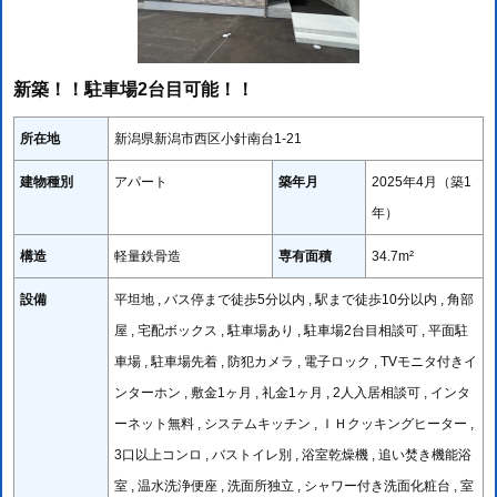
新築！！駐車場2台目可能！！
所在地
新潟県新潟市西区小針南台1-21
建物種別
アパート
築年月
2025年4月（築1
年）
構造
軽量鉄骨造
専有面積
34.7m²
設備
平坦地 , バス停まで徒歩5分以内 , 駅まで徒歩10分以内 , 角部
屋 , 宅配ボックス , 駐車場あり , 駐車場2台目相談可 , 平面駐
車場 , 駐車場先着 , 防犯カメラ , 電子ロック , TVモニタ付きイ
ンターホン , 敷金1ヶ月 , 礼金1ヶ月 , 2人入居相談可 , インタ
ーネット無料 , システムキッチン , ＩＨクッキングヒーター ,
3口以上コンロ , バストイレ別 , 浴室乾燥機 , 追い焚き機能浴
室 , 温水洗浄便座 , 洗面所独立 , シャワー付き洗面化粧台 , 室