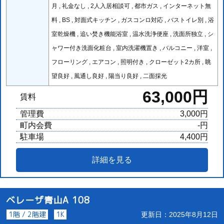
月 , 礼金なし , 2人入居相談可 , 都市ガス , インターネット無
料 , BS , 対面式キッチン , ガスコンロ対応 , バストイレ別 , 浴
室乾燥機 , 追い焚き機能浴室 , 温水洗浄便座 , 洗面所独立 , シ
ャワー付き洗面化粧台 , 室内洗濯機置き , バルコニー , 洋室 ,
フローリング , エアコン , 照明付き , クローゼット2カ所 , 眺
望良好 , 風通し良好 , 陽当り良好 , 二面採光
63,000円
賃料
管理費
3,000円
町内会費
-円
駐車場
4,400円
詳細を見る
ベレーザ青山A 108
1階 / 2階建
1K
更新日：2025年8月12日