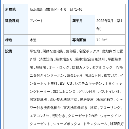
所在地
新潟県新潟市西区小針6丁目71-46
建物種別
アパート
築年月
2025年3月（築1
年）
構造
木造
専有面積
72.2m²
設備
平坦地 , 閑静な住宅街 , 角部屋 , 宅配ボックス , 敷地内ゴミ置
き場 , 消雪設備 , 駐車場あり , 駐車場2台目相談可 , 平面駐車
場 , 駐輪場 , オートロック , 防犯カメラ , ダブルロック , TVモ
ニタ付きインターホン , 敷金1ヶ月 , 礼金1ヶ月 , 都市ガス , イ
ンターネット無料 , BS , CS , システムキッチン , ＩＨクッキ
ングヒーター , 3口以上コンロ , グリル付き , バストイレ別 ,
浴室乾燥機 , 追い焚き機能浴室 , 暖房便座 , 洗面所独立 , シャ
ワー付き洗面化粧台 , 室内洗濯機置き , 洋室 , フローリング ,
エアコン3台 , 照明付き , クローゼット2カ所 , ウォークイン
クローゼット , シューズボックス , トランクルーム , 眺望良好