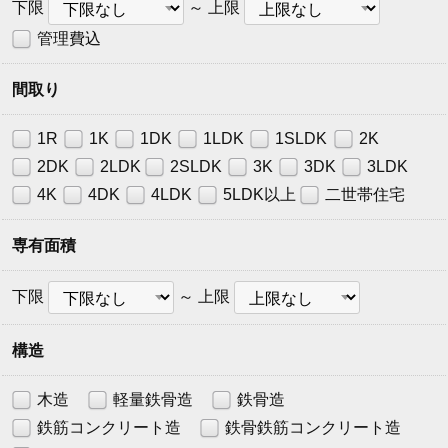
賃
賃
下限
～
上限
料
料
管理費込
下
上
限
限
間取り
1R
1K
1DK
1LDK
1SLDK
2K
2DK
2LDK
2SLDK
3K
3DK
3LDK
4K
4DK
4LDK
5LDK以上
二世帯住宅
専有面積
下
上
下限
～
上限
限
限
構造
木造
軽量鉄骨造
鉄骨造
鉄筋コンクリート造
鉄骨鉄筋コンクリート造