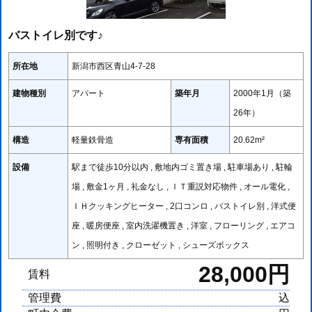
バストイレ別です♪
所在地
新潟市西区青山4-7-28
建物種別
アパート
築年月
2000年1月（築
26年）
構造
軽量鉄骨造
専有面積
20.62m²
設備
駅まで徒歩10分以内 , 敷地内ゴミ置き場 , 駐車場あり , 駐輪
場 , 敷金1ヶ月 , 礼金なし , ＩＴ重説対応物件 , オール電化 ,
ＩＨクッキングヒーター , 2口コンロ , バストイレ別 , 洋式便
座 , 暖房便座 , 室内洗濯機置き , 洋室 , フローリング , エアコ
ン , 照明付き , クローゼット , シューズボックス
28,000円
賃料
管理費
込