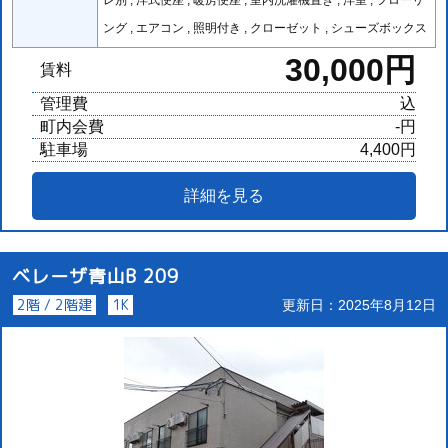
レ別 , 洋式便座 , 暖房便座 , 室内洗濯機置き , 洋室 , フローリ
ング , エアコン , 照明付き , クローゼット , シューズボックス
30,000円
賃料
管理費
込
町内会費
-円
駐車場
4,400円
詳細を見る
ベレーザ青山B 209
2階 / 2階建
1K
更新日：2025年8月12日