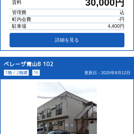
30,000円
賃料
管理費
込
町内会費
-円
駐車場
4,400円
詳細を見る
ベレーザ青山B 102
1階 / 2階建
1K
更新日：2025年8月12日