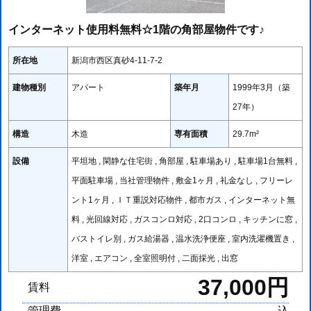
インターネット使用料無料☆1階の角部屋物件です♪
所在地
新潟市西区真砂4-11-7-2
建物種別
アパート
築年月
1999年3月（築
27年）
構造
木造
専有面積
29.7m²
設備
平坦地 , 閑静な住宅街 , 角部屋 , 駐車場あり , 駐車場1台無料 ,
平面駐車場 , 当社管理物件 , 敷金1ヶ月 , 礼金なし , フリーレ
ント1ヶ月 , ＩＴ重説対応物件 , 都市ガス , インターネット無
料 , 光回線対応 , ガスコンロ対応 , 2口コンロ , キッチンに窓 ,
バストイレ別 , ガス給湯器 , 温水洗浄便座 , 室内洗濯機置き ,
洋室 , エアコン , 全室照明付 , 二面採光 , 出窓
37,000円
賃料
管理費
込