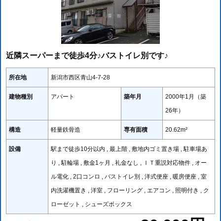
近隣スーパーまで徒歩4分♪バストイレ別です♪
所在地
新潟市西区青山4-7-28
建物種別
アパート
築年月
2000年1月（築
26年）
構造
軽量鉄骨造
専有面積
20.62m²
設備
駅まで徒歩10分以内 , 最上階 , 敷地内ゴミ置き場 , 駐車場あ
り , 駐輪場 , 敷金1ヶ月 , 礼金なし , ＩＴ重説対応物件 , オー
ル電化 , 2口コンロ , バストイレ別 , 洋式便座 , 暖房便座 , 室
内洗濯機置き , 洋室 , フローリング , エアコン , 照明付き , ク
ローゼット , シューズボックス