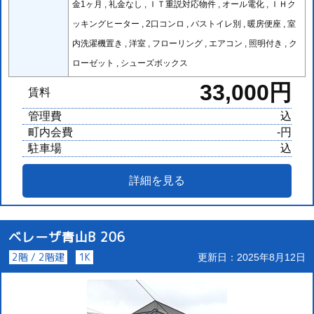
金1ヶ月 , 礼金なし , ＩＴ重説対応物件 , オール電化 , ＩＨク
ッキングヒーター , 2口コンロ , バストイレ別 , 暖房便座 , 室
内洗濯機置き , 洋室 , フローリング , エアコン , 照明付き , ク
ローゼット , シューズボックス
33,000円
賃料
管理費
込
町内会費
-円
駐車場
込
詳細を見る
ベレーザ青山B 206
2階 / 2階建
1K
更新日：2025年8月12日