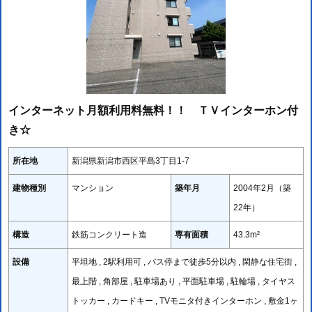
インターネット月額利用料無料！！ ＴＶインターホン付
き☆
所在地
新潟県新潟市西区平島3丁目1-7
建物種別
マンション
築年月
2004年2月（築
22年）
構造
鉄筋コンクリート造
専有面積
43.3m²
設備
平坦地 , 2駅利用可 , バス停まで徒歩5分以内 , 閑静な住宅街 ,
最上階 , 角部屋 , 駐車場あり , 平面駐車場 , 駐輪場 , タイヤス
トッカー , カードキー , TVモニタ付きインターホン , 敷金1ヶ