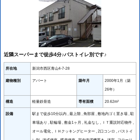
近隣スーパーまで徒歩4分♪バストイレ別です♪
所在地
新潟市西区青山4-7-28
建物種別
アパート
築年月
2000年1月（築
26年）
構造
軽量鉄骨造
専有面積
20.62m²
設備
駅まで徒歩10分以内 , 最上階 , 角部屋 , 敷地内ゴミ置き場 , 駐
車場あり , 駐輪場 , 敷金1ヶ月 , 礼金なし , ＩＴ重説対応物件 ,
オール電化 , ＩＨクッキングヒーター , 2口コンロ , バストイ