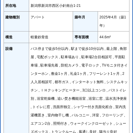
所在地
新潟県新潟市西区小針南台1-21
建物種別
アパート
築年月
2025年4月（築1
年）
構造
軽量鉄骨造
専有面積
44.6m²
設備
バス停まで徒歩5分以内 , 駅まで徒歩10分以内 , 最上階 , 角部
屋 , 宅配ボックス , 駐車場あり , 駐車場2台目相談可 , 平面駐
車場 , 駐車場先着 , 防犯カメラ , 電子ロック , TVモニタ付きイ
ンターホン , 敷金1ヶ月 , 礼金1ヶ月 , フリーレント1ヶ月 , 2
人入居相談可 , 都市ガス , インターネット無料 , システムキッ
チン , ＩＨクッキングヒーター , 3口以上コンロ , バストイレ
別 , 浴室乾燥機 , 追い焚き機能浴室 , 浴室に窓 , 温水洗浄便座
, トイレに窓 , 洗面所独立 , シャワー付き洗面化粧台 , 室内洗
濯機置き , 室内物干し機 , バルコニー , 洋室 , フローリング ,
エアコン2台 , 照明付き , ウォークインクローゼット , シュー
ズボックス , トランクルーム , 風通し良好 , 陽当り良好