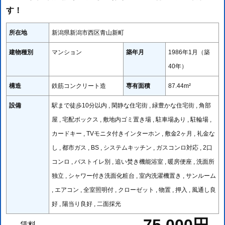
す！
所在地
新潟県新潟市西区青山新町
建物種別
マンション
築年月
1986年1月（築
40年）
構造
鉄筋コンクリート造
専有面積
87.44m²
設備
駅まで徒歩10分以内 , 閑静な住宅街 , 緑豊かな住宅街 , 角部
屋 , 宅配ボックス , 敷地内ゴミ置き場 , 駐車場あり , 駐輪場 ,
カードキー , TVモニタ付きインターホン , 敷金2ヶ月 , 礼金な
し , 都市ガス , BS , システムキッチン , ガスコンロ対応 , 2口
コンロ , バストイレ別 , 追い焚き機能浴室 , 暖房便座 , 洗面所
独立 , シャワー付き洗面化粧台 , 室内洗濯機置き , サンルーム
, エアコン , 全室照明付 , クローゼット , 物置 , 押入 , 風通し良
好 , 陽当り良好 , 二面採光
賃料