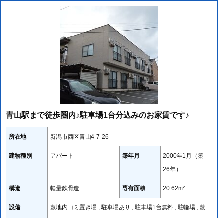
青山駅まで徒歩圏内♪駐車場1台分込みのお家賃です♪
所在地
新潟市西区青山4-7-26
建物種別
アパート
築年月
2000年1月（築
26年）
構造
軽量鉄骨造
専有面積
20.62m²
設備
敷地内ゴミ置き場 , 駐車場あり , 駐車場1台無料 , 駐輪場 , 敷