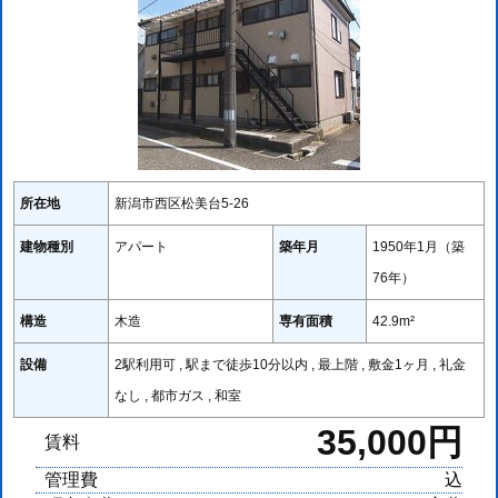
所在地
新潟市西区松美台5-26
建物種別
アパート
築年月
1950年1月（築
76年）
構造
木造
専有面積
42.9m²
設備
2駅利用可 , 駅まで徒歩10分以内 , 最上階 , 敷金1ヶ月 , 礼金
なし , 都市ガス , 和室
35,000円
賃料
管理費
込