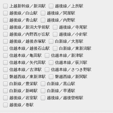
上越新幹線／新潟駅
越後線／上所駅
越後線／白山駅
越後線／関屋駅
越後線／青山駅
越後線／内野駅
越後線／新潟大学前駅
越後線／寺尾駅
越後線／内野西が丘駅
越後線／小針駅
越後線／越後赤塚駅
白新線／大形駅
信越本線／越後石山駅
白新線／東新潟駅
信越本線／亀田駅
信越本線／新津駅
信越本線／矢代田駅
信越本線／荻川駅
信越本線／古津駅
信越本線／さつき野駅
磐越西線／東新津駅
磐越西線／新関駅
白新線／豊栄駅
白新線／黒山駅
白新線／新崎駅
白新線／早通駅
越後線／岩室駅
越後線／越後曽根駅
越後線／巻駅