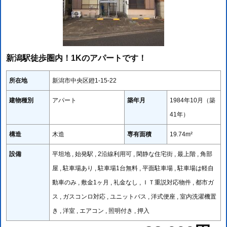
新潟駅徒歩圏内！1Kのアパートです！
所在地
新潟市中央区鐙1-15-22
建物種別
アパート
築年月
1984年10月（築
41年）
構造
木造
専有面積
19.74m²
設備
平坦地 , 始発駅 , 2沿線利用可 , 閑静な住宅街 , 最上階 , 角部
屋 , 駐車場あり , 駐車場1台無料 , 平面駐車場 , 駐車場は軽自
動車のみ , 敷金1ヶ月 , 礼金なし , ＩＴ重説対応物件 , 都市ガ
ス , ガスコンロ対応 , ユニットバス , 洋式便座 , 室内洗濯機置
き , 洋室 , エアコン , 照明付き , 押入