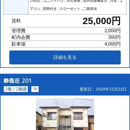
ロ対応 , ユニットバス , 洋式便座 , 室内洗濯機置き , 洋室 , エ
アコン , 照明付き , クローゼット , 二面採光
25,000円
賃料
管理費
2,000円
町内会費
300円
駐車場
4,000円
詳細を見る
静風荘 201
2階 / 2階建
1K
更新日：2024年12月23日