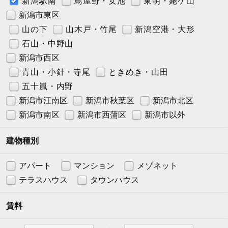
新潟駅南
鳥屋野・女池
東明・姥ケ山
新潟市東区
山の下
山木戸・竹尾
新潟空港・大形
石山・中野山
新潟市西区
青山・小針・寺尾
ときめき・山田
五十嵐・内野
新潟市江南区
新潟市秋葉区
新潟市北区
新潟市南区
新潟市西蒲区
新潟市以外
建物種別
アパート
マンション
メゾネット
テラスハウス
タウンハウス
賃料