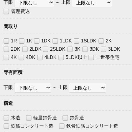
賃
賃
下限
～
上限
料
料
管理費込
下
上
限
限
間取り
1R
1K
1DK
1LDK
1SLDK
2K
2DK
2LDK
2SLDK
3K
3DK
3LDK
4K
4DK
4LDK
5LDK以上
二世帯住宅
専有面積
下
上
下限
～
上限
限
限
構造
木造
軽量鉄骨造
鉄骨造
鉄筋コンクリート造
鉄骨鉄筋コンクリート造