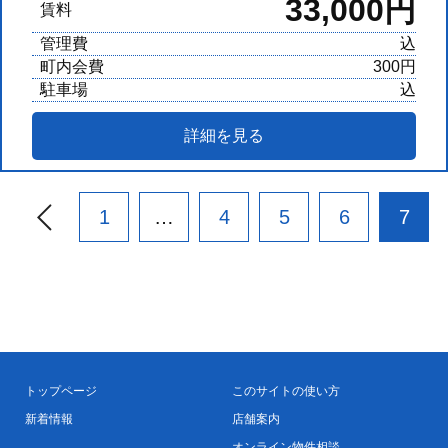
33,000円
賃料
管理費
込
町内会費
300円
駐車場
込
詳細を見る
1
…
4
5
6
7
トップページ
このサイトの使い方
新着情報
店舗案内
オンライン物件相談