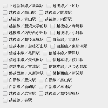
上越新幹線／新潟駅
越後線／上所駅
越後線／白山駅
越後線／関屋駅
越後線／青山駅
越後線／内野駅
越後線／新潟大学前駅
越後線／寺尾駅
越後線／内野西が丘駅
越後線／小針駅
越後線／越後赤塚駅
白新線／大形駅
信越本線／越後石山駅
白新線／東新潟駅
信越本線／亀田駅
信越本線／新津駅
信越本線／矢代田駅
信越本線／荻川駅
信越本線／古津駅
信越本線／さつき野駅
磐越西線／東新津駅
磐越西線／新関駅
白新線／豊栄駅
白新線／黒山駅
白新線／新崎駅
白新線／早通駅
越後線／岩室駅
越後線／越後曽根駅
越後線／巻駅