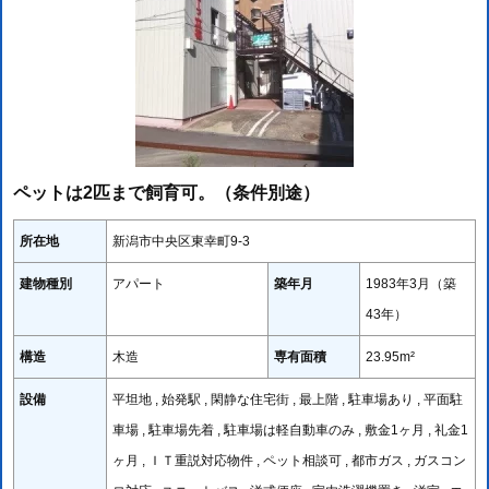
ペットは2匹まで飼育可。（条件別途）
所在地
新潟市中央区東幸町9-3
建物種別
アパート
築年月
1983年3月（築
43年）
構造
木造
専有面積
23.95m²
設備
平坦地 , 始発駅 , 閑静な住宅街 , 最上階 , 駐車場あり , 平面駐
車場 , 駐車場先着 , 駐車場は軽自動車のみ , 敷金1ヶ月 , 礼金1
ヶ月 , ＩＴ重説対応物件 , ペット相談可 , 都市ガス , ガスコン