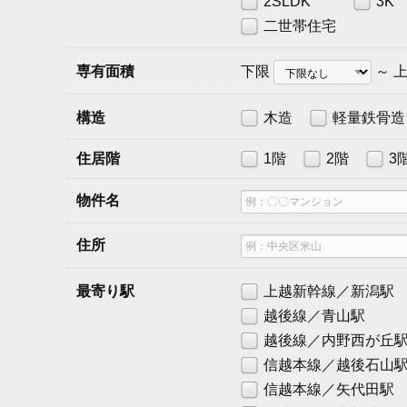
2SLDK
3K
二世帯住宅
下
上
専有面積
下限
～
限
限
構造
木造
軽量鉄骨造
住居階
1階
2階
3
物
物件名
件
名
住
住所
所
最寄り駅
上越新幹線／新潟駅
越後線／青山駅
越後線／内野西が丘
信越本線／越後石山
信越本線／矢代田駅