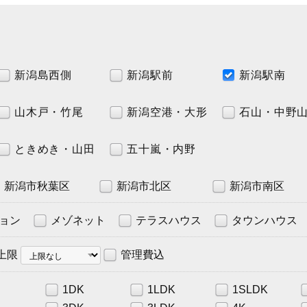
新潟島西側
新潟駅前
新潟駅南
山木戸・竹尾
新潟空港・大形
石山・中野
ときめき・山田
五十嵐・内野
新潟市秋葉区
新潟市北区
新潟市南区
ョン
メゾネット
テラスハウス
タウンハウス
賃
上限
管理費込
料
上
限
1DK
1LDK
1SLDK