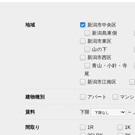
地域
新潟市中央区
新潟島東側
新潟市東区
山の下
新潟市西区
青山・小針・寺
尾
新潟市江南区
建物種別
アパート
マンシ
賃
賃料
下限
～
料
下
限
間取り
1R
1K