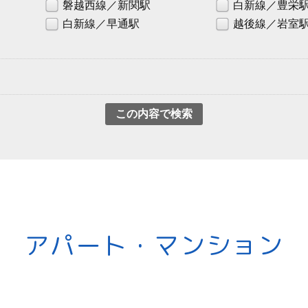
磐越西線／新関駅
白新線／豊栄
白新線／早通駅
越後線／岩室
アパート・マンション