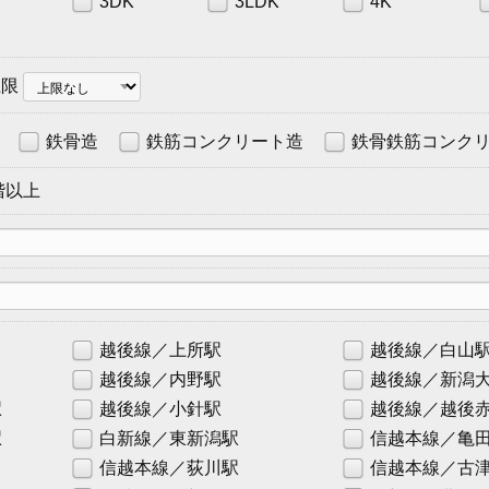
3DK
3LDK
4K
上限
鉄骨造
鉄筋コンクリート造
鉄骨鉄筋コンク
階以上
越後線／上所駅
越後線／白山
越後線／内野駅
越後線／新潟
駅
越後線／小針駅
越後線／越後
駅
白新線／東新潟駅
信越本線／亀
信越本線／荻川駅
信越本線／古