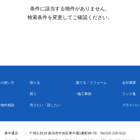
条件に該当する物件がありません。
検索条件を変更してご確認ください。
トの使い方
借りる
建てる・リフォーム
会社概要
買う
施工事例
リンク集
ン物件相談
売りたい・貸したい
プライバシ
東中通店
〒951-8116 新潟市中央区東中通1番町86-70
Tel.
025-228-9111