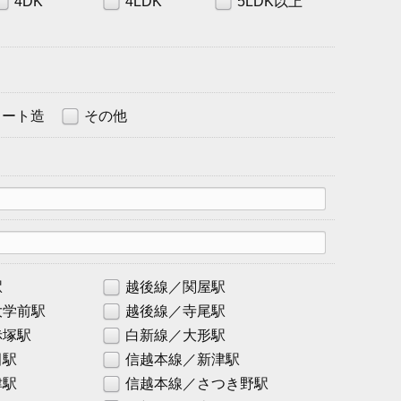
4DK
4LDK
5LDK以上
リート造
その他
駅
越後線／関屋駅
大学前駅
越後線／寺尾駅
赤塚駅
白新線／大形駅
田駅
信越本線／新津駅
津駅
信越本線／さつき野駅